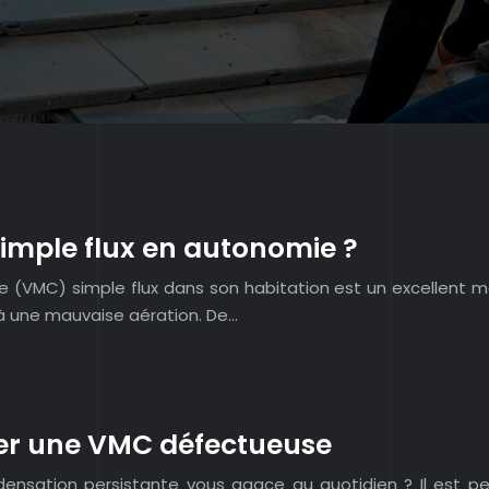
imple flux en autonomie ?
VMC) simple flux dans son habitation est un excellent moyen
 à une mauvaise aération. De…
ger une VMC défectueuse
densation persistante vous agace au quotidien ? Il est p