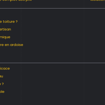
e toiture ?
artisan
omique
re en ardoise
ficace
au
 ?
ble