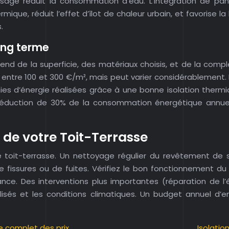
rosage réduit la consommation d’eau. L’intégration de p
ermique, réduit l’effet d’îlot de chaleur urbain, et favorise
.
long terme
end de la superficie, des matériaux choisis, et de la compl
e entre 100 et 300 €/m², mais peut varier considérablement
ies d’énergie réalisées grâce à une bonne isolation thermiq
ne réduction de 30% de la consommation énergétique annu
 de votre Toit-Terrasse
otre toit-terrasse. Un nettoyage régulier du revêtement d
 fissures ou de fuites. Vérifiez le bon fonctionnement du
issance. Des interventions plus importantes (réparation d
ilisés et les conditions climatiques. Un budget annuel d’
e complet des prix
Isolatio