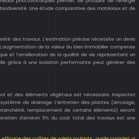
anneaux photovoltaïques permet de produire de l’énergie
 la biodiversité. Une étude comparative des matériaux et de
exité des travaux. L’estimation précise nécessite un devis
. L’augmentation de la valeur du bien immobilier compense
ue et l’amélioration de la qualité de vie représentent un
elle grâce à une isolation performante peut générer des
e sol et des éléments végétaux est nécessaire. Inspectez
 système de drainage. L’entretien des plantes (arrosage,
e l’étanchéité, remplacement de certains éléments) seront
entretien d’environ 5% du coût total des travaux est une
n efficace des coffres de volets roulants : guide complet