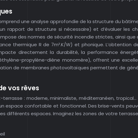
ques
e comprend une analyse approfondie de la structure du bâtim
t un rapport de structure si nécessaire) et d’évaluer les
 impose des normes de sécurité incendie strictes, ainsi qu
ance thermique R de 7m².K/W) et phonique. L’obtention des 
impacte directement la durabilité, la performance énerg
ylène-propylène-diène monomère), offrent une excellent
ration de membranes photovoltaïques permettent de générer 
de vos rêves
it-terrasse : moderne, minimaliste, méditerranéen, tropical
 un espace confortable et fonctionnel. Des brise-vents peu
s différents espaces. Imaginez les zones de votre terrasse
eil