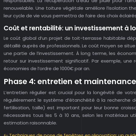
responsables. La récupération d’eau de pluie pour l’ar
renouvelable. Une toiture végétale améliore l’isolation th
leur cycle de vie vous permettra de faire des choix éclairés
Coût et rentabilité: un investissement à 
Le coût global d’un projet de toit-terrasse habitable dép
détaillé auprès de professionnels. Le coût moyen se situ
une partie de l’investissement. À long terme, les économ
retour sur investissement significatif. Par exemple, u
économies de l’ordre de 1000€ par an.
Phase 4: entretien et maintenance
L’entretien régulier est crucial pour la longévité de v
régulièrement le système d’étanchéité à la recherche de
fertilisation, taille) est important pour leur bonne cro
nécessaires tous les 5 à 10 ans, selon les matériaux ut
estimation raisonnable.
Techniques de pose de fenêtres en rénovation: un guid